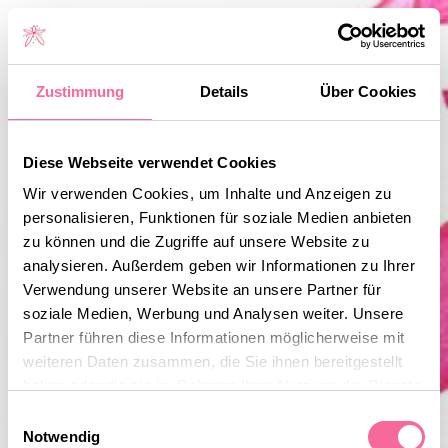
Zustimmung
Details
Über Cookies
Diese Webseite verwendet Cookies
Wir verwenden Cookies, um Inhalte und Anzeigen zu
personalisieren, Funktionen für soziale Medien anbieten
zu können und die Zugriffe auf unsere Website zu
analysieren. Außerdem geben wir Informationen zu Ihrer
Verwendung unserer Website an unsere Partner für
Dancing Pixies –
soziale Medien, Werbung und Analysen weiter. Unsere
für Haus & Garten
Partner führen diese Informationen möglicherweise mit
weiteren Daten zusammen, die Sie ihnen bereitgestellt
haben oder die sie im Rahmen Ihrer Nutzung der Dienste
ABOUT ME
gesammelt haben.
Einwilligungsauswahl
Notwendig